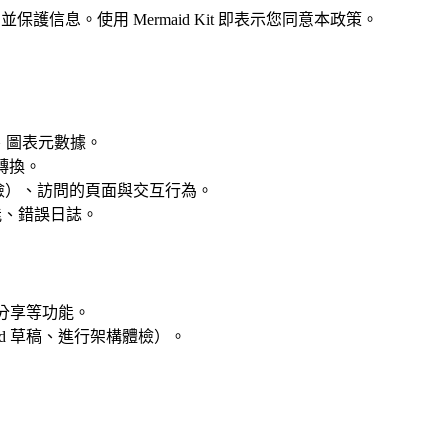
並保護信息。使用 Mermaid Kit 即表示您同意本政策。
饋、圖表元數據。
轉換。
檢）、訪問的頁面與交互行為。
能、錯誤日誌。
與分享等功能。
id 草稿、進行架構體檢）。